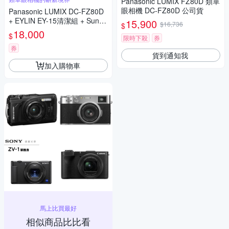
Panasonic LUMIX FZ80D 類單
眼相機 DC-FZ80D 公司貨
Panasonic LUMIX DC-FZ80D
+ EYLIN EY-15清潔組 + SunLi
15,900
$16,736
$
ght ZY-2614相機包 + EirMai 銳
18,000
$
限時下殺
券
瑪 HD-100C電子除濕卡 FZ80
D (公司貨)
券
貨到通知我
加入購物車
馬上比買最好
相似商品比比看