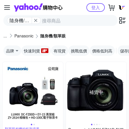
Yahoo購物中心
登入
隨身機/類
單眼
Panasonic
隨身機/類單眼
品牌
快速到貨
有現貨
挑戰低價
價格低到高
儲存
補貨中
類單眼相機的嶄新境界