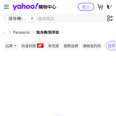
Yahoo購物中心
登入
隨身機/類
單眼
Panasonic
隨身機/類單眼
品牌
快速到貨
有現貨
挑戰低價
價格低到高
排序