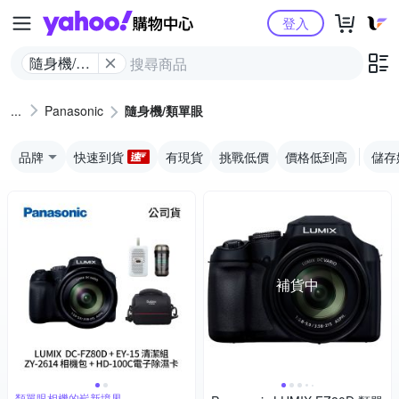
Yahoo購物中心
登入
隨身機/類
單眼
Panasonic
隨身機/類單眼
品牌
快速到貨
有現貨
挑戰低價
價格低到高
儲存
補貨中
類單眼相機的嶄新境界