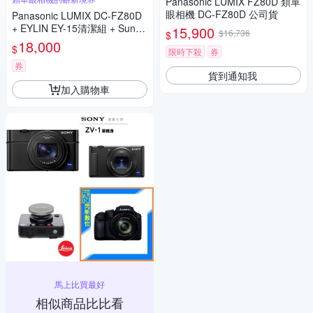
Panasonic LUMIX FZ80D 類單
眼相機 DC-FZ80D 公司貨
Panasonic LUMIX DC-FZ80D
+ EYLIN EY-15清潔組 + SunLi
15,900
$16,736
$
ght ZY-2614相機包 + EirMai 銳
18,000
$
限時下殺
券
瑪 HD-100C電子除濕卡 FZ80
D (公司貨)
券
貨到通知我
加入購物車
馬上比買最好
相似商品比比看