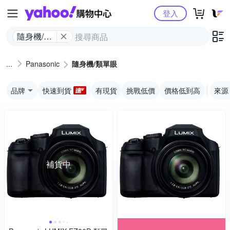
Yahoo購物中心
登入
隨身機/類
單眼
Panasonic
隨身機/類單眼
品牌
快速到貨
有現貨
挑戰低價
價格低到高
來源
補貨中