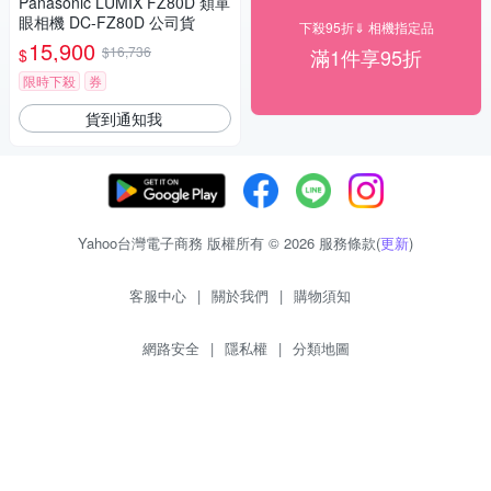
Panasonic LUMIX FZ80D 類單
眼相機 DC-FZ80D 公司貨
下殺95折⇓ 相機指定品
15,900
$16,736
滿1件享95折
$
限時下殺
券
貨到通知我
Yahoo台灣電子商務 版權所有 © 2026 服務條款(
更新
)
客服中心
|
關於我們
|
購物須知
網路安全
|
隱私權
|
分類地圖