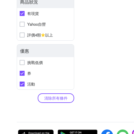
商品狀況
有現貨
Yahoo自營
評價4顆
以上
優惠
挑戰低價
券
活動
清除所有條件