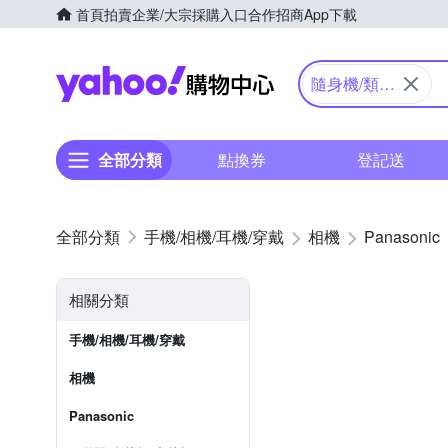
首頁
拍賣
企業/大宗採購入口
合作招商
App下載
Yahoo購物中心
隨身機/類單
眼
全部分類
點換券
登記送
手機/相機/耳機/穿戴
相機
Panasonic
相關分類
手機/相機/耳機/穿戴
相機
Panasonic