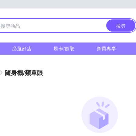
搜尋
必逛好店
刷卡/超取
會員專享
隨身機/類單眼