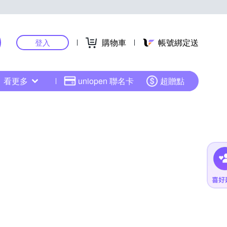
購物車
帳號綁定送
登入
看更多
uniopen 聯名卡
超贈點