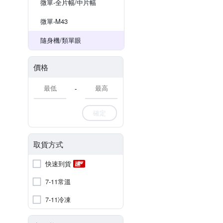
微單-全片幅/中片幅
微單-M43
隨身機/類單眼
價格
-
確定
取貨方式
快速到貨
7-11常溫
7-11冷凍