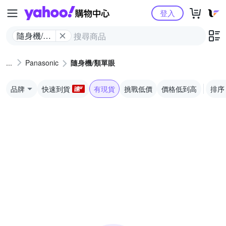
Yahoo購物中心
登入
隨身機/類
單眼
Panasonic
隨身機/類單眼
品牌
快速到貨
有現貨
挑戰低價
價格低到高
排序