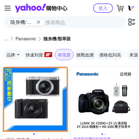
Yahoo購物中心
登入
隨身機/類
單眼
Panasonic
隨身機/類單眼
品牌
快速到貨
有現貨
挑戰低價
價格低到高
來源
類單眼相機的嶄新境界