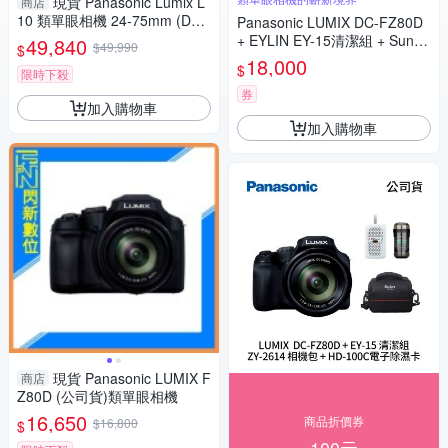
現貨 Panasonic Lumix L
商店
10 類單眼相機 24-75mm (DC-
Panasonic LUMIX DC-FZ80D
L10,公司貨)
+ EYLIN EY-15清潔組 + SunLi
49,840
$49,990
$
ght ZY-2614相機包 + EirMai 銳
18,000
$
限時下殺
瑪 HD-100C電子除濕卡 FZ80
D (公司貨)
券
加入購物車
加入購物車
現貨 Panasonic LUMIX F
商店
Z80D (公司貨)類單眼相機
16,650
商品折價券
$16,800
$