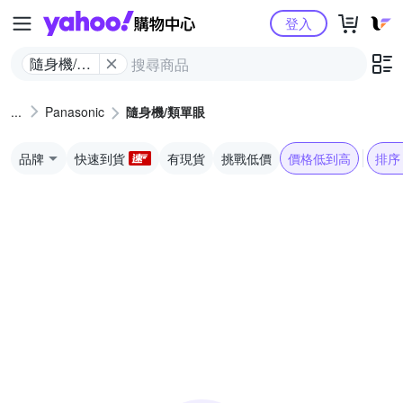
Yahoo購物中心
登入
隨身機/類
單眼
Panasonic
隨身機/類單眼
品牌
快速到貨
有現貨
挑戰低價
價格低到高
排序