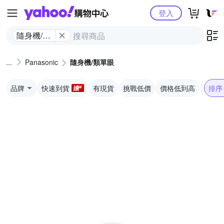
Yahoo購物中心
登入
隨身機/類
單眼
Panasonic
隨身機/類單眼
品牌
快速到貨
有現貨
挑戰低價
價格低到高
排序