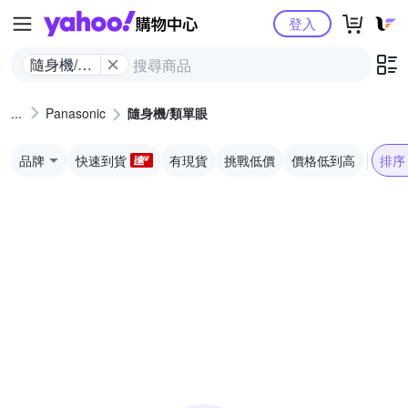
Yahoo購物中心
登入
隨身機/類
單眼
Panasonic
隨身機/類單眼
品牌
快速到貨
有現貨
挑戰低價
價格低到高
排序