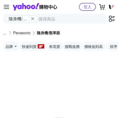
Yahoo購物中心
登入
隨身機/類
單眼
Panasonic
隨身機/類單眼
品牌
快速到貨
有現貨
挑戰低價
價格低到高
排序