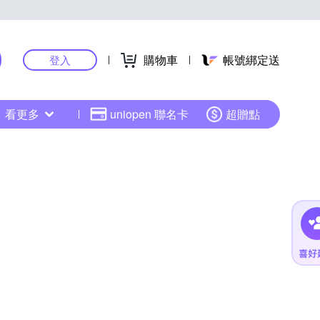
購物車
帳號綁定送
登入
看更多
uniopen 聯名卡
超贈點