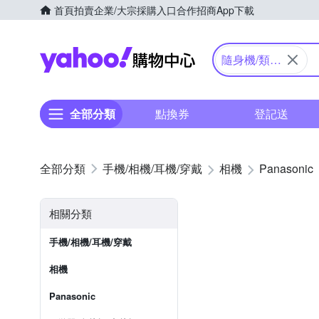
首頁
拍賣
企業/大宗採購入口
合作招商
App下載
Yahoo購物中心
隨身機/類單
眼
全部分類
點換券
登記送
手機/相機/耳機/穿戴
相機
Panasonic
相關分類
手機/相機/耳機/穿戴
相機
Panasonic