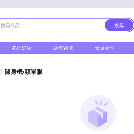
搜尋
必逛好店
刷卡/超取
會員專享
隨身機/類單眼