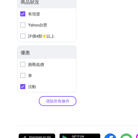
商品狀況
有現貨
Yahoo自營
評價4顆
以上
優惠
挑戰低價
券
活動
清除所有條件