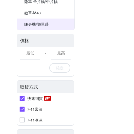
微單-全片幅/中片幅
微單-M43
隨身機/類單眼
價格
-
確定
取貨方式
快速到貨
7-11常溫
7-11冷凍