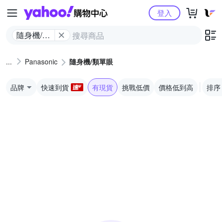
Yahoo購物中心
登入
隨身機/類
單眼
Panasonic
隨身機/類單眼
品牌
快速到貨
有現貨
挑戰低價
價格低到高
排序