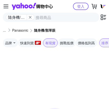
Yahoo購物中心
登入
隨身機/類
單眼
Panasonic
隨身機/類單眼
品牌
快速到貨
有現貨
挑戰低價
價格低到高
排序