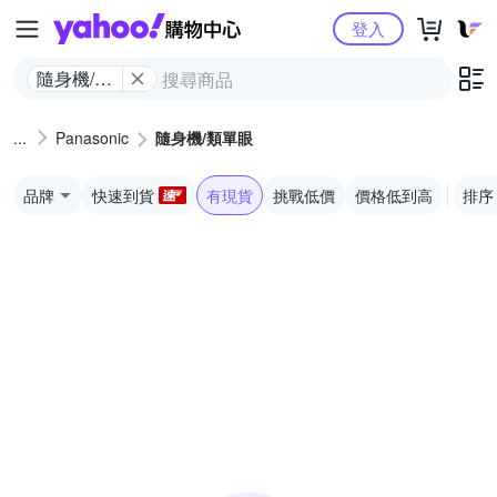
Yahoo購物中心
登入
隨身機/類
單眼
Panasonic
隨身機/類單眼
品牌
快速到貨
有現貨
挑戰低價
價格低到高
排序