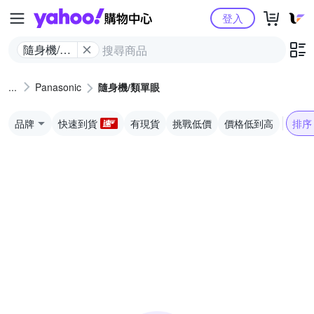
Yahoo購物中心
登入
隨身機/類
單眼
Panasonic
隨身機/類單眼
品牌
快速到貨
有現貨
挑戰低價
價格低到高
排序