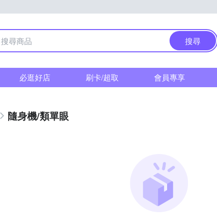
搜尋
必逛好店
刷卡/超取
會員專享
隨身機/類單眼