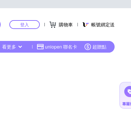
購物車
帳號綁定送
登入
看更多
uniopen 聯名卡
超贈點