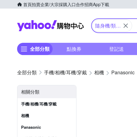
首頁
拍賣
企業/大宗採購入口
合作招商
App下載
Yahoo購物中心
隨身機/類單
眼
全部分類
點換券
登記送
手機/相機/耳機/穿戴
相機
Panasonic
相關分類
手機/相機/耳機/穿戴
相機
Panasonic