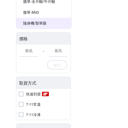
微單-全片幅/中片幅
微單-M43
隨身機/類單眼
價格
-
確定
取貨方式
快速到貨
7-11常溫
7-11冷凍