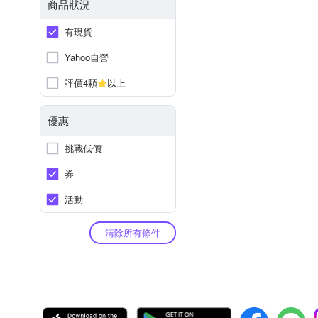
商品狀況
有現貨
Yahoo自營
評價4顆
以上
優惠
挑戰低價
券
活動
清除所有條件