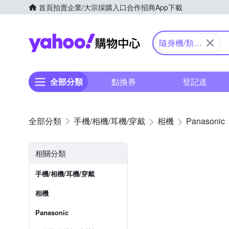
首頁
拍賣
企業/大宗採購入口
合作招商
App下載
Yahoo購物中心
隨身機/類單
眼
全部分類
點換券
登記送
手機/相機/耳機/穿戴
相機
Panasonic
相關分類
手機/相機/耳機/穿戴
相機
Panasonic