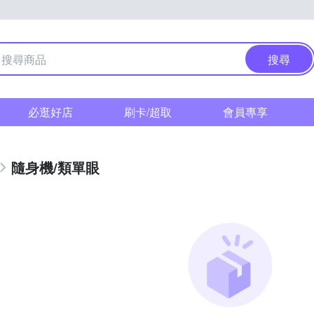
搜尋
必逛好店
刷卡/超取
會員專享
隨身機/類單眼