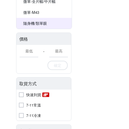
微單-全片幅/中片幅
微單-M43
隨身機/類單眼
價格
-
確定
取貨方式
快速到貨
7-11常溫
7-11冷凍