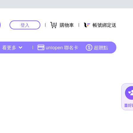
購物車
帳號綁定送
登入
看更多
uniopen 聯名卡
超贈點