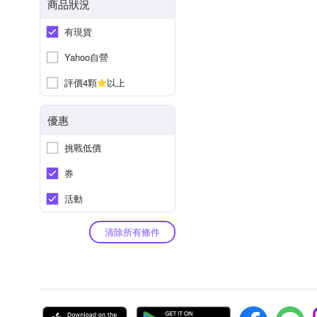
商品狀況
有現貨
Yahoo自營
評價4顆
以上
優惠
挑戰低價
券
活動
清除所有條件