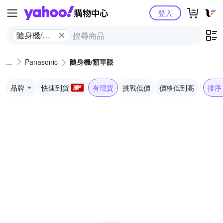
Yahoo購物中心
登入
隨身機/類
單眼
Panasonic
隨身機/類單眼
品牌
快速到貨
有現貨
挑戰低價
價格低到高
排序