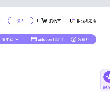
購物車
帳號綁定送
登入
看更多
uniopen 聯名卡
超贈點