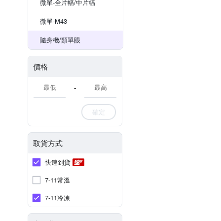
微單-全片幅/中片幅
微單-M43
隨身機/類單眼
價格
-
確定
取貨方式
快速到貨
7-11常溫
7-11冷凍