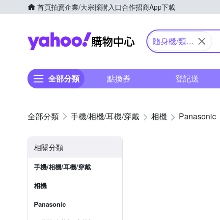
首頁
拍賣
企業/大宗採購入口
合作招商
App下載
Yahoo購物中心
隨身機/類單
眼
全部分類
點換券
登記送
手機/相機/耳機/穿戴
相機
Panasonic
相關分類
手機/相機/耳機/穿戴
相機
Panasonic