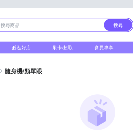
搜尋
必逛好店
刷卡/超取
會員專享
隨身機/類單眼