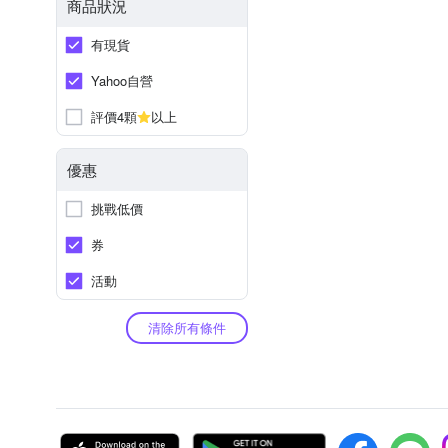
商品狀況
有現貨
Yahoo自營
評價4顆
以上
優惠
挑戰低價
券
活動
清除所有條件