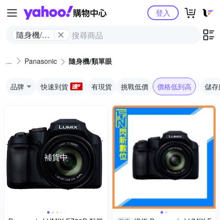
Yahoo購物中心
登入
隨身機/類
單眼
Panasonic
隨身機/類單眼
品牌
快速到貨
有現貨
挑戰低價
價格低到高
儲存
補貨中