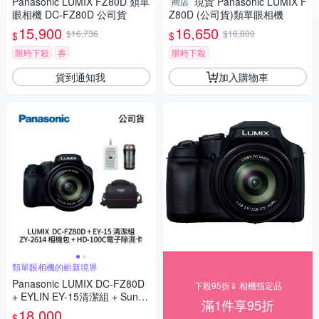
Panasonic LUMIX FZ80D 類單
現貨 Panasonic LUMIX F
商店
眼相機 DC-FZ80D 公司貨
Z80D (公司貨)類單眼相機
15,900
16,650
$16,736
$16,800
$
$
限時下殺
券
限時下殺
貨到通知我
加入購物車
類單眼相機的嶄新境界
Panasonic LUMIX DC-FZ80D
下殺95折⇓ 相機指定品
+ EYLIN EY-15清潔組 + SunLi
滿1件享95折
ght ZY-2614相機包 + EirMai 銳
18,000
$