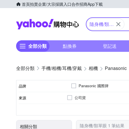
首頁
拍賣
企業/大宗採購入口
合作招商
App下載
Yahoo購物中心
隨身機/類單
眼
全部分類
點換券
登記送
手機/相機/耳機/穿戴
相機
Panasonic
Panasonic 國際牌
品牌
公司貨
來源
品牌名稱
41~60倍變焦鏡頭
無
1601萬~2000萬像素
類單眼相機(PASM功能)
3.0吋以上
SD
SDHC
SDXC
儲存媒介
光學變焦
影像感應器
有效像素
相機類型
螢幕尺寸
隨身機/類單眼 1 筆結果
相關分類