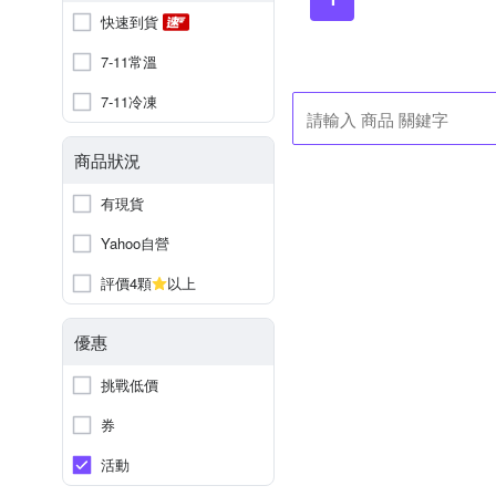
快速到貨
7-11常溫
7-11冷凍
商品狀況
有現貨
Yahoo自營
評價4顆
以上
優惠
挑戰低價
券
活動