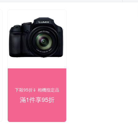
下殺95折⇓ 相機指定品
滿1件享95折