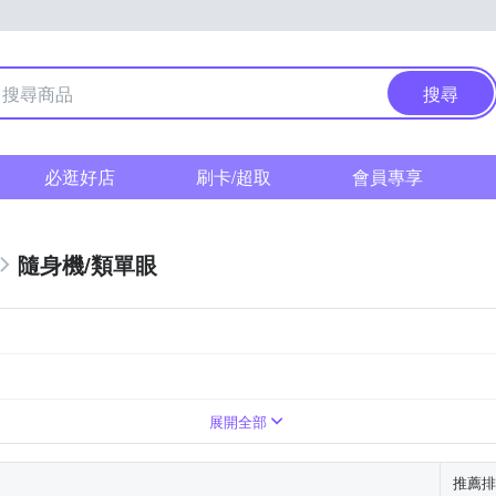
搜尋
必逛好店
刷卡/超取
會員專享
隨身機/類單眼
展開全部
推薦排