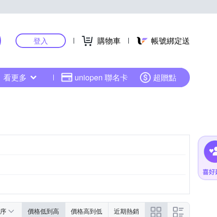
購物車
帳號綁定送
登入
看更多
uniopen 聯名卡
超贈點
序
價格低到高
價格高到低
近期熱銷