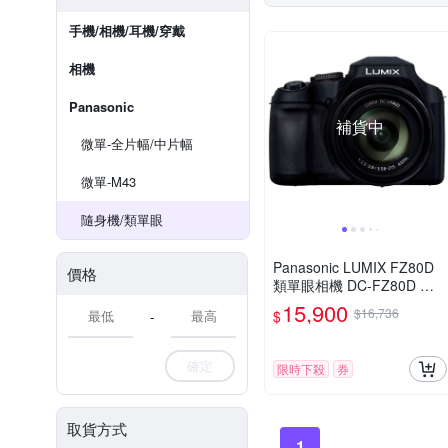
手機/相機/耳機/穿戴
相機
Panasonic
補貨中
微單-全片幅/中片幅
微單-M43
隨身機/類單眼
Panasonic LUMIX FZ80D
價格
類單眼相機 DC-FZ80D 公
司貨
15,900
$16,736
$
-
確定
限時下殺
券
取貨方式
1