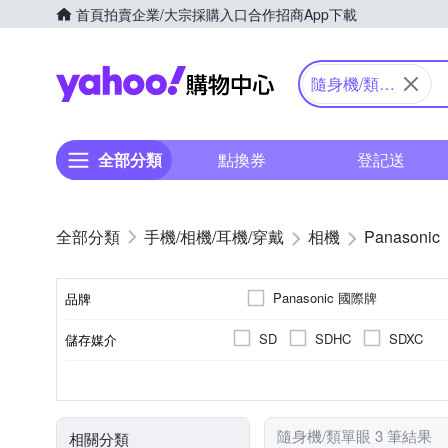
首頁
拍賣
企業/大宗採購入口
合作招商
App下載
Yahoo購物中心
隨身機/類單
眼
全部分類
點換券
登記送
手機/相機/耳機/穿戴
相機
Panasonic
Panasonic 國際牌
品牌
SD
SDHC
SDXC
儲存媒介
品牌名稱
公司貨
類單眼相機(PASM功能)
1601萬~2000萬像素
2.5~2.9吋
61倍以上變焦鏡頭
可觸控式螢幕
3.0吋以上
8~20
200
TFT LCD
來源
相機類型
螢幕類型
有效像素
螢幕尺寸
光學變焦
隨身機/類單眼 3 筆結果
相關分類