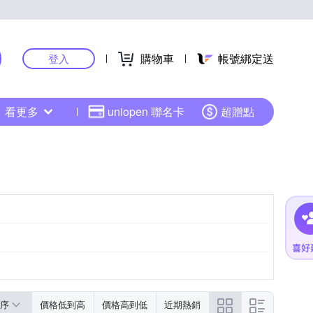
購物車
帳號綁定送
登入
看更多
uniopen 聯名卡
超贈點
序
價格低到高
價格高到低
近期熱銷