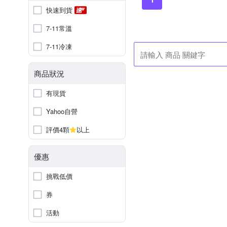
快速到貨
7-11常溫
7-11冷凍
商品狀況
有現貨
Yahoo自營
評價4顆
以上
優惠
挑戰低價
券
活動