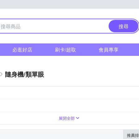
搜尋
必逛好店
刷卡/超取
會員專享
隨身機/類單眼
倍變焦鏡頭
1萬~3000萬像素
41~60倍變焦鏡頭
展開全部
推薦排