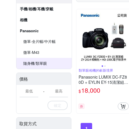
手機/相機/耳機/穿戴
相機
Panasonic
微單-全片幅/中片幅
微單-M43
隨身機/類單眼
類單眼相機的嶄新境界
Panasonic LUMIX DC-FZ8
價格
0D + EYLIN EY-15清潔組 +
SunLight ZY-2614相機包 +
18,000
$
-
EirMai 銳瑪 HD-100C電子
除濕卡 FZ80D (公司貨)
確定
券
取貨方式
1