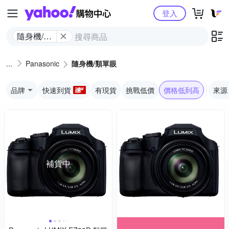
Yahoo購物中心
登入
隨身機/類
單眼
Panasonic
隨身機/類單眼
品牌
快速到貨
有現貨
挑戰低價
價格低到高
來源
補貨中