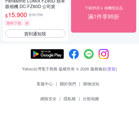
Panasonic LUMIX FZ80D 類單
眼相機 DC-FZ80D 公司貨
下殺95折⇓ 相機指定品
15,900
$16,736
滿1件享95折
$
限時下殺
券
貨到通知我
Yahoo台灣電子商務 版權所有 © 2026 服務條款(
更新
)
客服中心
|
關於我們
|
購物須知
網路安全
|
隱私權
|
分類地圖