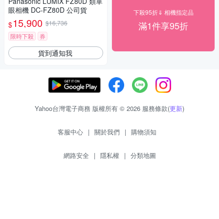
Panasonic LUMIX FZ80D 類單
眼相機 DC-FZ80D 公司貨
下殺95折⇓ 相機指定品
15,900
$16,736
滿1件享95折
$
限時下殺
券
貨到通知我
Yahoo台灣電子商務 版權所有 © 2026 服務條款(
更新
)
客服中心
|
關於我們
|
購物須知
網路安全
|
隱私權
|
分類地圖