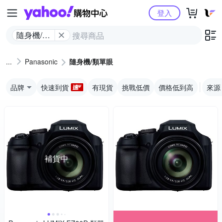
Yahoo購物中心
登入
隨身機/類
單眼
Panasonic
隨身機/類單眼
品牌
快速到貨
有現貨
挑戰低價
價格低到高
來源
補貨中