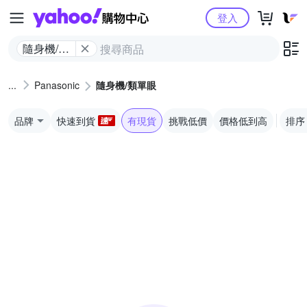
Yahoo購物中心
登入
隨身機/類
單眼
Panasonic
隨身機/類單眼
品牌
快速到貨
有現貨
挑戰低價
價格低到高
排序