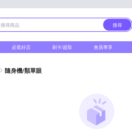
搜尋
必逛好店
刷卡/超取
會員專享
隨身機/類單眼