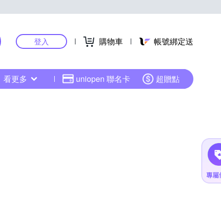
購物車
帳號綁定送
登入
看更多
uniopen 聯名卡
超贈點