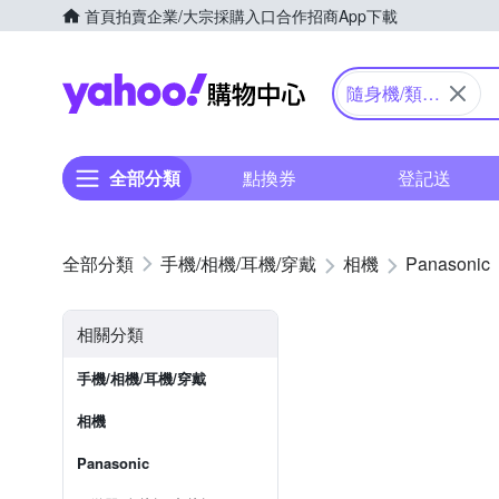
首頁
拍賣
企業/大宗採購入口
合作招商
App下載
Yahoo購物中心
隨身機/類單
眼
全部分類
點換券
登記送
手機/相機/耳機/穿戴
相機
Panasonic
相關分類
手機/相機/耳機/穿戴
相機
Panasonic