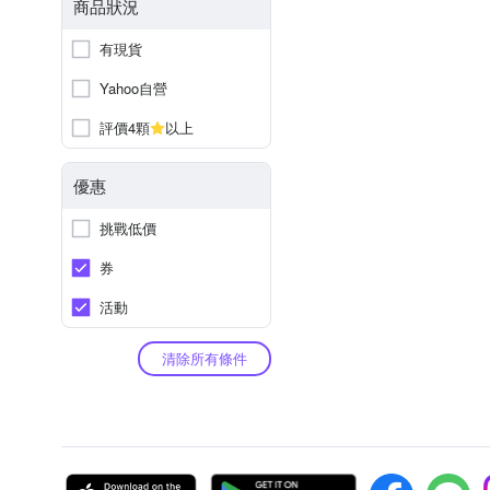
商品狀況
有現貨
Yahoo自營
評價4顆
以上
優惠
挑戰低價
券
活動
清除所有條件