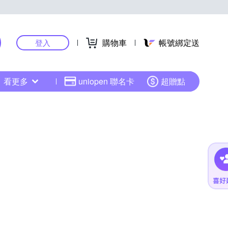
購物車
帳號綁定送
登入
看更多
uniopen 聯名卡
超贈點