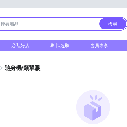
搜尋
必逛好店
刷卡/超取
會員專享
隨身機/類單眼