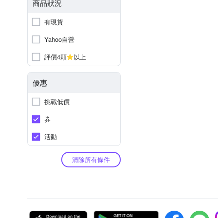
商品狀況
有現貨
Yahoo自營
評價4顆
以上
優惠
挑戰低價
券
活動
清除所有條件