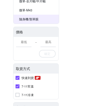
微單-全片幅/中片幅
微單-M43
隨身機/類單眼
價格
-
確定
取貨方式
快速到貨
7-11常溫
7-11冷凍