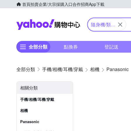
首頁
拍賣
企業/大宗採購入口
合作招商
App下載
Yahoo購物中心
隨身機/類單
眼
全部分類
點換券
登記送
手機/相機/耳機/穿戴
相機
Panasonic
相關分類
手機/相機/耳機/穿戴
相機
Panasonic