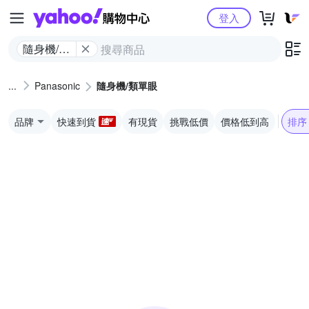
Yahoo購物中心
登入
隨身機/類
單眼
Panasonic
隨身機/類單眼
品牌
快速到貨
有現貨
挑戰低價
價格低到高
排序