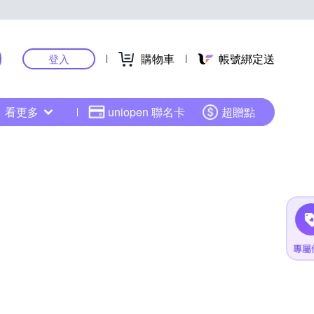
購物車
帳號綁定送
登入
看更多
uniopen 聯名卡
超贈點