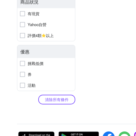
商品狀況
有現貨
Yahoo自營
評價4顆
以上
優惠
挑戰低價
券
活動
清除所有條件