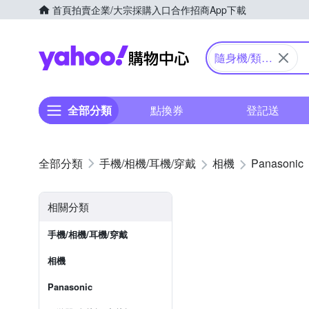
首頁
拍賣
企業/大宗採購入口
合作招商
App下載
Yahoo購物中心
隨身機/類單
眼
全部分類
點換券
登記送
手機/相機/耳機/穿戴
相機
Panasonic
相關分類
手機/相機/耳機/穿戴
相機
Panasonic