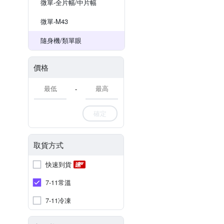
微單-全片幅/中片幅
微單-M43
隨身機/類單眼
價格
-
確定
取貨方式
快速到貨
7-11常溫
7-11冷凍