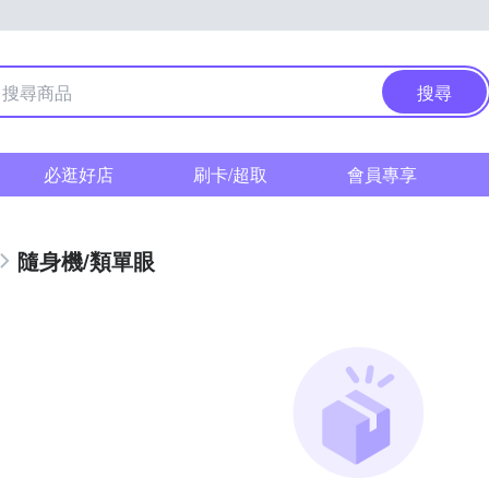
搜尋
必逛好店
刷卡/超取
會員專享
隨身機/類單眼