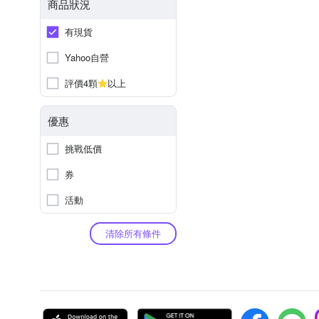
商品狀況
有現貨
Yahoo自營
評價4顆
以上
優惠
挑戰低價
券
活動
清除所有條件