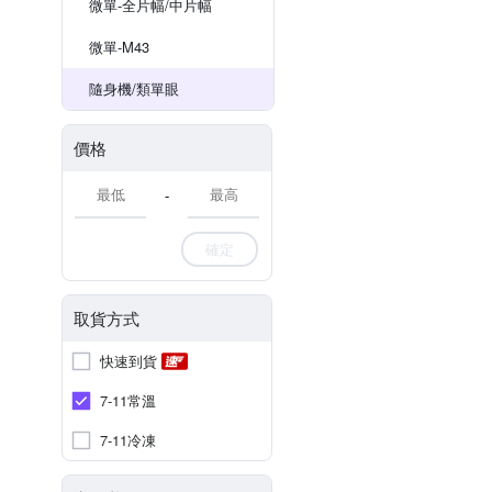
微單-全片幅/中片幅
微單-M43
隨身機/類單眼
價格
-
確定
取貨方式
快速到貨
7-11常溫
7-11冷凍