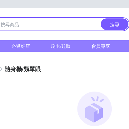
搜尋
必逛好店
刷卡/超取
會員專享
隨身機/類單眼