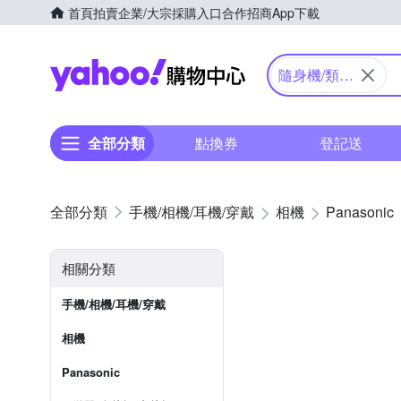
首頁
拍賣
企業/大宗採購入口
合作招商
App下載
Yahoo購物中心
隨身機/類單
眼
全部分類
點換券
登記送
手機/相機/耳機/穿戴
相機
Panasonic
相關分類
手機/相機/耳機/穿戴
相機
Panasonic