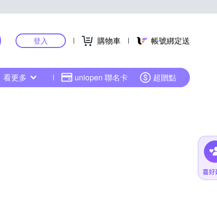
購物車
帳號綁定送
登入
看更多
uniopen 聯名卡
超贈點