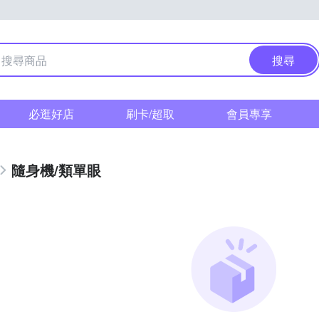
搜尋
必逛好店
刷卡/超取
會員專享
隨身機/類單眼