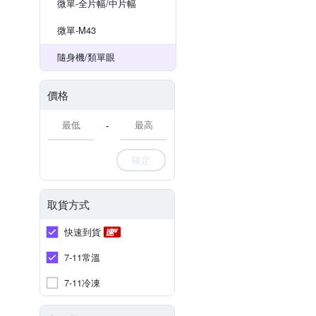
微單-全片幅/中片幅
微單-M43
隨身機/類單眼
價格
-
確定
取貨方式
快速到貨
7-11常溫
7-11冷凍