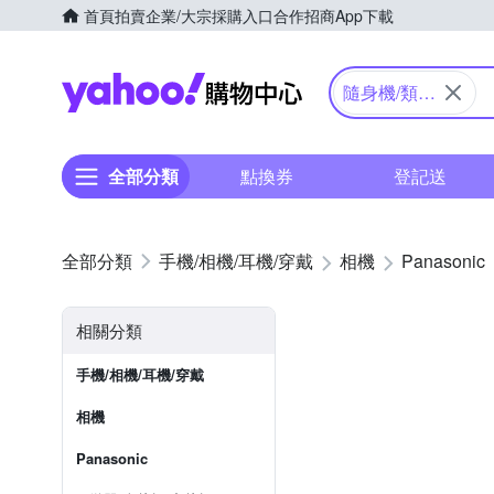
首頁
拍賣
企業/大宗採購入口
合作招商
App下載
Yahoo購物中心
隨身機/類單
眼
全部分類
點換券
登記送
手機/相機/耳機/穿戴
相機
Panasonic
相關分類
手機/相機/耳機/穿戴
相機
Panasonic