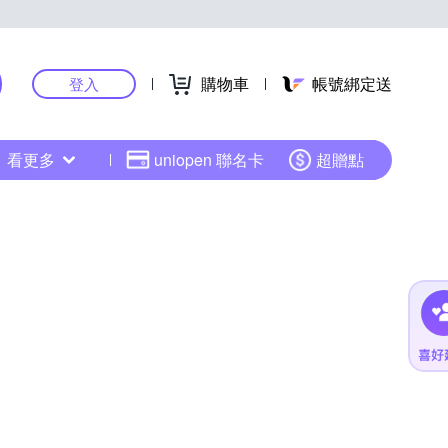
購物車
帳號綁定送
登入
看更多
uniopen 聯名卡
超贈點