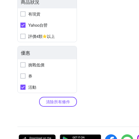
商品狀況
有現貨
Yahoo自營
評價4顆
以上
優惠
挑戰低價
券
活動
清除所有條件