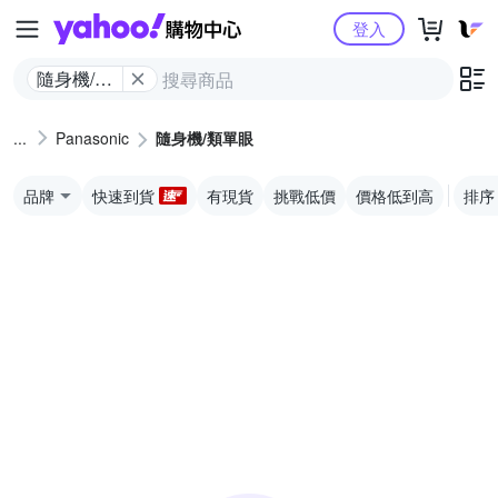
Yahoo購物中心
登入
隨身機/類
單眼
Panasonic
隨身機/類單眼
品牌
快速到貨
有現貨
挑戰低價
價格低到高
排序