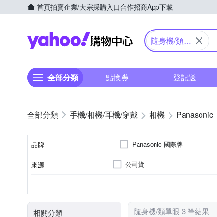
首頁
拍賣
企業/大宗採購入口
合作招商
App下載
Yahoo購物中心
隨身機/類單
眼
全部分類
點換券
登記送
手機/相機/耳機/穿戴
相機
Panasonic
Panasonic 國際牌
品牌
公司貨
來源
品牌名稱
類單眼相機(PASM功能)
2001萬~3000萬像素
2.5~2.9吋
3~7倍變焦鏡頭
1/2.3吋 CMOS
3.0吋以上
61倍以上
160
SD
M4/3
SDHC
SDXC
儲存媒介
相機類型
影像感應器
有效像素
螢幕尺寸
光學變焦
隨身機/類單眼 3 筆結果
相關分類