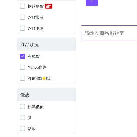
快速到貨
7-11常溫
7-11冷凍
商品狀況
有現貨
Yahoo自營
評價4顆
以上
優惠
挑戰低價
券
活動