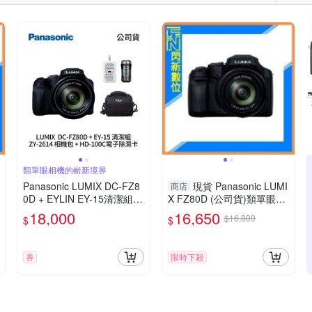
類單眼相機的嶄新境界
Panasonic LUMIX DC-FZ8
現貨 Panasonic LUMI
商店
0D + EYLIN EY-15清潔組 +
X FZ80D (公司貨)類單眼相
SunLight ZY-2614相機包 +
機
18,000
16,650
$16,800
$
$
EirMai 銳瑪 HD-100C電子
除濕卡 FZ80D (公司貨)
券
限時下殺