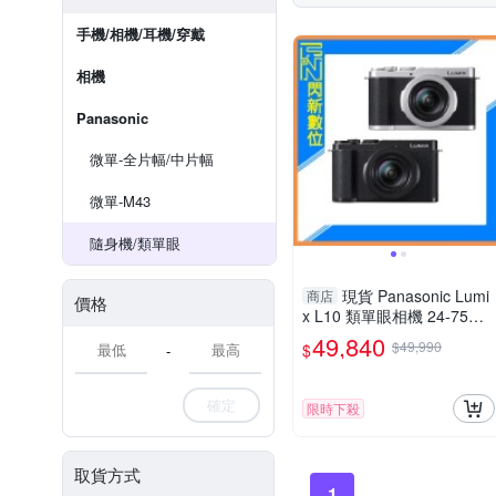
手機/相機/耳機/穿戴
相機
Panasonic
微單-全片幅/中片幅
微單-M43
隨身機/類單眼
現貨 Panasonic Lumi
商店
價格
x L10 類單眼相機 24-75mm
(DC-L10,公司貨)
49,840
$49,990
$
-
確定
限時下殺
取貨方式
1