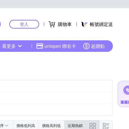
購物車
帳號綁定送
登入
看更多
uniopen 聯名卡
超贈點
序
價格低到高
價格高到低
近期熱銷