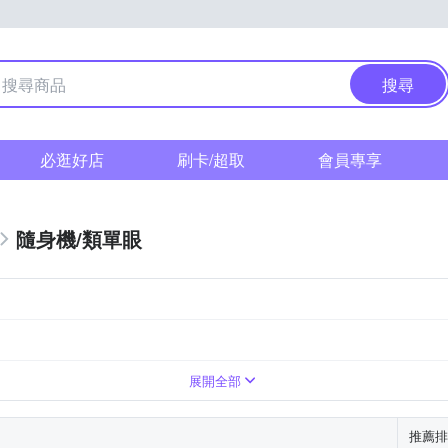
搜尋
必逛好店
刷卡/超取
會員專享
隨身機/類單眼
變焦鏡頭
1萬~2000萬像素
8~20倍變焦鏡頭
展開全部
推薦排