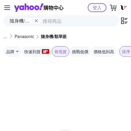
Yahoo購物中心
登入
隨身機/類
單眼
Panasonic
隨身機/類單眼
品牌
快速到貨
有現貨
挑戰低價
價格低到高
排序