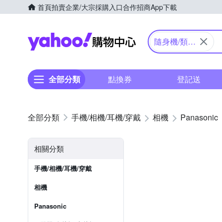
首頁
拍賣
企業/大宗採購入口
合作招商
App下載
Yahoo購物中心
隨身機/類單
眼
全部分類
點換券
登記送
手機/相機/耳機/穿戴
相機
Panasonic
相關分類
手機/相機/耳機/穿戴
相機
Panasonic