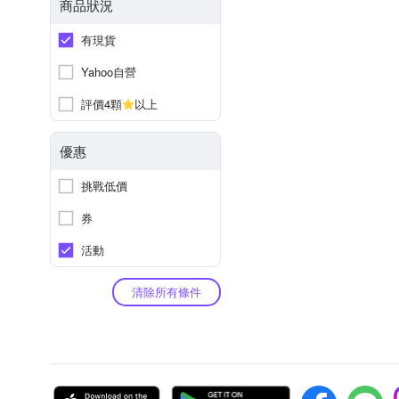
商品狀況
有現貨
Yahoo自營
評價4顆
以上
優惠
挑戰低價
券
活動
清除所有條件