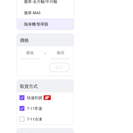
微單-全片幅/中片幅
微單-M43
隨身機/類單眼
價格
-
確定
取貨方式
快速到貨
7-11常溫
7-11冷凍