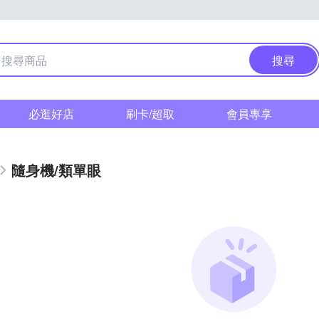
搜尋
必逛好店
刷卡/超取
會員專享
隨身機/類單眼