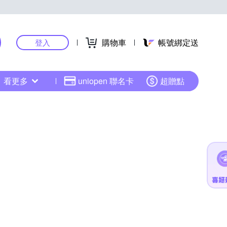
購物車
帳號綁定送
登入
看更多
uniopen 聯名卡
超贈點