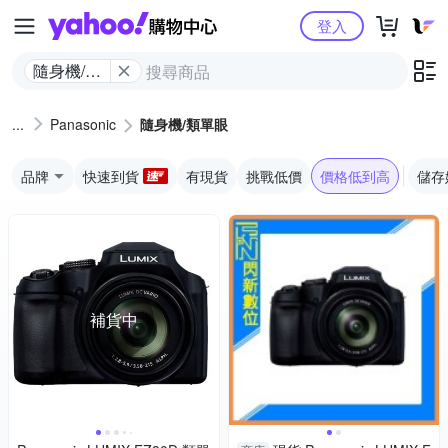
Yahoo購物中心
登入
隨身機/類
單眼
Panasonic
隨身機/類單眼
品牌
快速到貨
有現貨
挑戰低價
價格低到高
儲存
補貨中