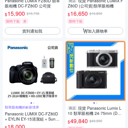
Panasonic LUMIX FZ80D 類單
現貨 Panasonic LUMIX F
商店
眼相機 DC-FZ80D 公司貨
Z80D (公司貨)類單眼相機
15,900
16,650
$16,736
$16,800
$
$
限時下殺
券
限時下殺
貨到通知我
加入購物車
類單眼相機的嶄新境界
現貨 Panasonic Lumix L
商店
10 類單眼相機 24-75mm (DC-
Panasonic LUMIX DC-FZ80D
L10,公司貨)
+ EYLIN EY-15清潔組 + SunLi
49,840
$49,990
$
ght ZY-2614相機包 + EirMai 銳
18,000
$