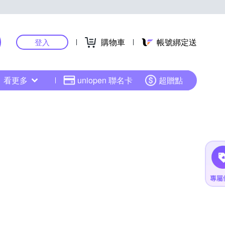
購物車
帳號綁定送
登入
看更多
uniopen 聯名卡
超贈點