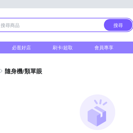
搜尋
必逛好店
刷卡/超取
會員專享
隨身機/類單眼