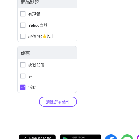
商品狀況
有現貨
Yahoo自營
評價4顆
以上
優惠
挑戰低價
券
活動
清除所有條件