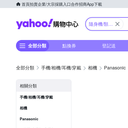
首頁
拍賣
企業/大宗採購入口
合作招商
App下載
Yahoo購物中心
隨身機/類單
眼
全部分類
點換券
登記送
手機/相機/耳機/穿戴
相機
Panasonic
相關分類
手機/相機/耳機/穿戴
相機
Panasonic