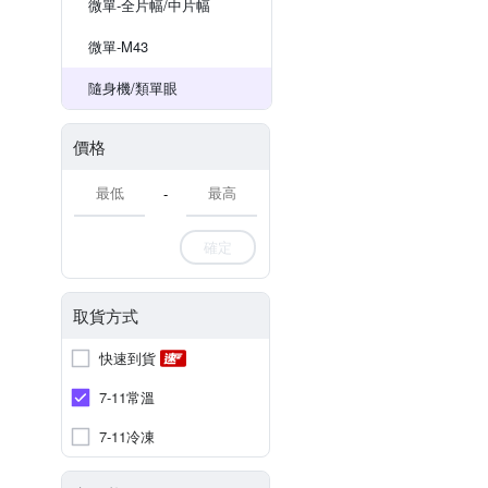
微單-全片幅/中片幅
微單-M43
隨身機/類單眼
價格
-
確定
取貨方式
快速到貨
7-11常溫
7-11冷凍