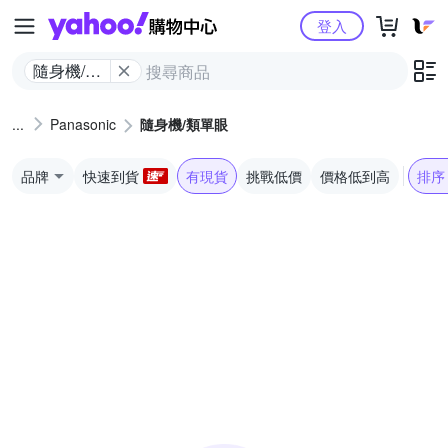
Yahoo購物中心
登入
隨身機/類
單眼
Panasonic
隨身機/類單眼
品牌
快速到貨
有現貨
挑戰低價
價格低到高
排序