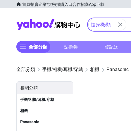
首頁
拍賣
企業/大宗採購入口
合作招商
App下載
Yahoo購物中心
隨身機/類單
眼
全部分類
點換券
登記送
手機/相機/耳機/穿戴
相機
Panasonic
相關分類
手機/相機/耳機/穿戴
相機
Panasonic