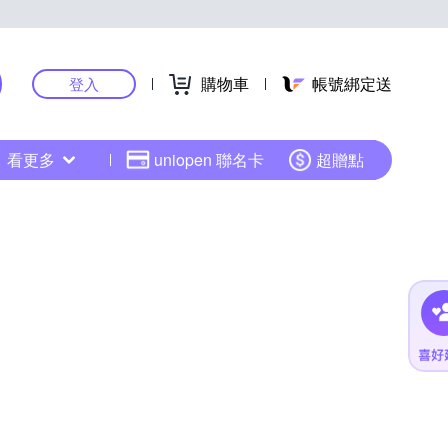
購物車
帳號綁定送
登入
看更多
uniopen 聯名卡
超贈點