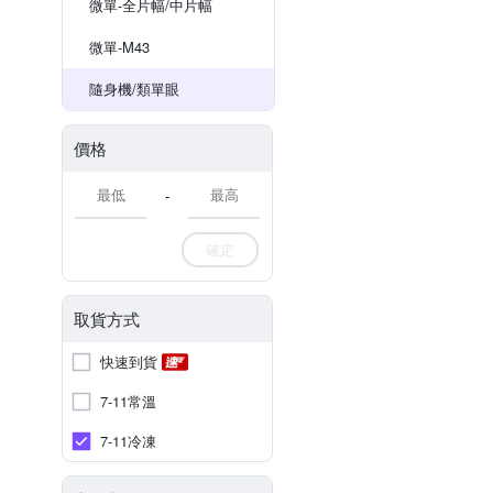
微單-全片幅/中片幅
微單-M43
隨身機/類單眼
價格
-
確定
取貨方式
快速到貨
7-11常溫
7-11冷凍