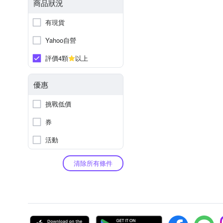
商品狀況
有現貨
Yahoo自營
評價4顆
以上
優惠
挑戰低價
券
活動
清除所有條件