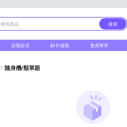
搜尋
必逛好店
刷卡/超取
會員專享
隨身機/類單眼