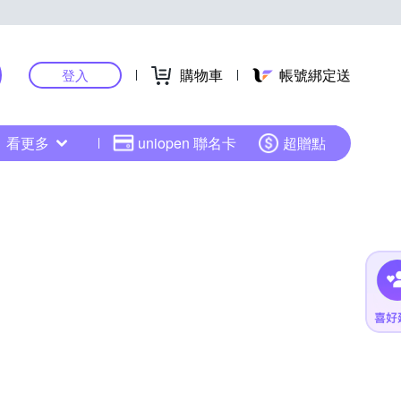
購物車
帳號綁定送
登入
看更多
uniopen 聯名卡
超贈點