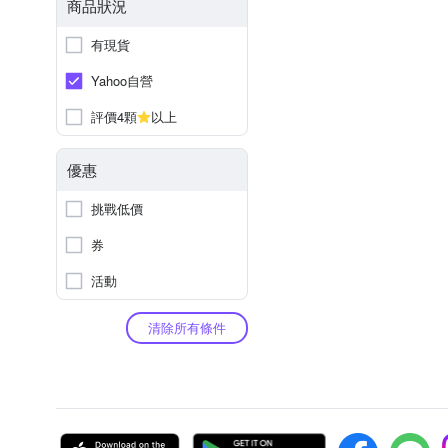
商品狀況
有現貨
Yahoo自營
評價4顆
以上
優惠
挑戰低價
券
活動
清除所有條件