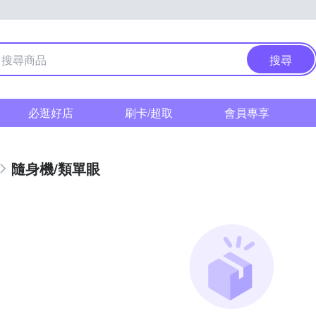
搜尋
必逛好店
刷卡/超取
會員專享
隨身機/類單眼