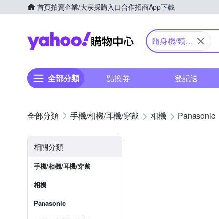
首頁
拍賣
企業/大宗採購入口
合作招商
App下載
Yahoo購物中心
隨身機/類單
眼
全部分類
點換券
登記送
手機/相機/耳機/穿戴
相機
Panasonic
相關分類
手機/相機/耳機/穿戴
相機
Panasonic