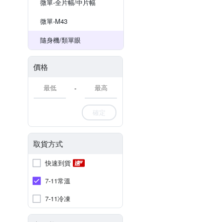
微單-全片幅/中片幅
微單-M43
隨身機/類單眼
價格
-
確定
取貨方式
快速到貨
7-11常溫
7-11冷凍