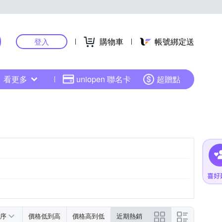
購物車
帳號綁定送
登入
看更多
uniopen 聯名卡
超贈點
序
價格低到高
價格高到低
近期熱銷