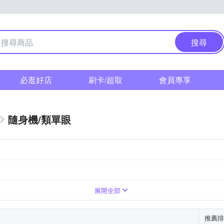
搜尋
必逛好店
刷卡/超取
會員專享
隨身機/類單眼
上變焦鏡頭
展開全部
推薦排