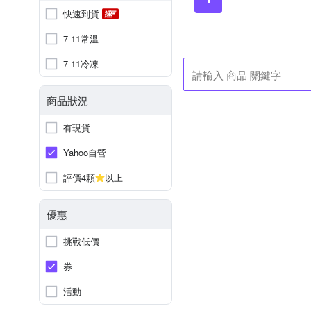
快速到貨
7-11常溫
7-11冷凍
商品狀況
有現貨
Yahoo自營
評價4顆
以上
優惠
挑戰低價
券
活動