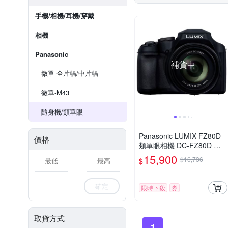
手機/相機/耳機/穿戴
相機
Panasonic
補貨中
微單-全片幅/中片幅
微單-M43
隨身機/類單眼
Panasonic LUMIX FZ80D
價格
類單眼相機 DC-FZ80D 公
司貨
15,900
$16,736
$
-
確定
限時下殺
券
取貨方式
1