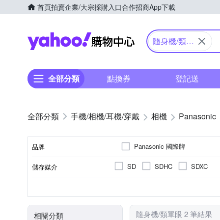
首頁
拍賣
企業/大宗採購入口
合作招商
App下載
Yahoo購物中心
隨身機/類單
眼
全部分類
點換券
登記送
手機/相機/耳機/穿戴
相機
Panasonic
Panasonic 國際牌
品牌
SD
SDHC
SDXC
儲存媒介
品牌名稱
公司貨
1601萬~2000萬像素
類單眼相機(PASM功能)
3.0吋以上
41~60倍變焦鏡頭
可觸控式螢幕
61倍以
TFT LCD
來源
有效像素
相機類型
螢幕尺寸
螢幕類型
光學變焦
隨身機/類單眼 2 筆結果
相關分類