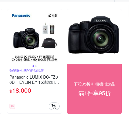
類單眼相機的嶄新境界
Panasonic LUMIX DC-FZ8
0D + EYLIN EY-15清潔組 +
下殺95折⇓ 相機指定品
SunLight ZY-2614相機包 +
18,000
$
滿1件享95折
EirMai 銳瑪 HD-100C電子
除濕卡 FZ80D (公司貨)
券