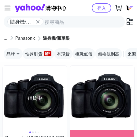
Yahoo購物中心
登入
隨身機/類
單眼
Panasonic
隨身機/類單眼
品牌
快速到貨
有現貨
挑戰低價
價格低到高
來源
補貨中