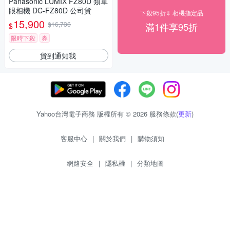
Panasonic LUMIX FZ80D 類單
眼相機 DC-FZ80D 公司貨
下殺95折⇓ 相機指定品
15,900
$16,736
滿1件享95折
$
限時下殺
券
貨到通知我
Yahoo台灣電子商務 版權所有 © 2026 服務條款(
更新
)
客服中心
|
關於我們
|
購物須知
網路安全
|
隱私權
|
分類地圖