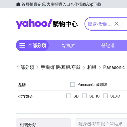
首頁
拍賣
企業/大宗採購入口
合作招商
App下載
Yahoo購物中心
隨身機/類單
眼
全部分類
點換券
登記送
手機/相機/耳機/穿戴
相機
Panasonic
Panasonic 國際牌
品牌
SD
SDHC
SDXC
儲存媒介
品牌名稱
公司貨
1601萬~2000萬像素
類單眼相機(PASM功能)
3.0吋以上
61倍以上變焦鏡頭
可觸控式螢幕
41~6
TFT LCD
來源
有效像素
相機類型
螢幕尺寸
螢幕類型
光學變焦
隨身機/類單眼 2 筆結果
相關分類