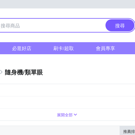
搜尋
必逛好店
刷卡/超取
會員專享
隨身機/類單眼
0倍變焦鏡頭
展開全部
推薦排