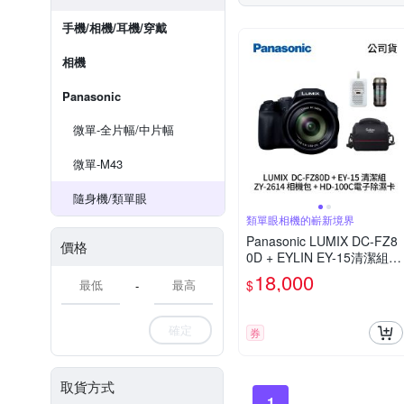
手機/相機/耳機/穿戴
相機
Panasonic
微單-全片幅/中片幅
微單-M43
隨身機/類單眼
類單眼相機的嶄新境界
Panasonic LUMIX DC-FZ8
價格
0D + EYLIN EY-15清潔組 +
SunLight ZY-2614相機包 +
18,000
$
-
EirMai 銳瑪 HD-100C電子
除濕卡 FZ80D (公司貨)
確定
券
取貨方式
1