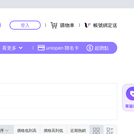
購物車
帳號綁定送
登入
看更多
uniopen 聯名卡
超贈點
序
價格低到高
價格高到低
近期熱銷