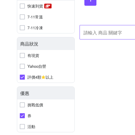
快速到貨
7-11常溫
7-11冷凍
商品狀況
有現貨
Yahoo自營
評價4顆
以上
優惠
挑戰低價
券
活動