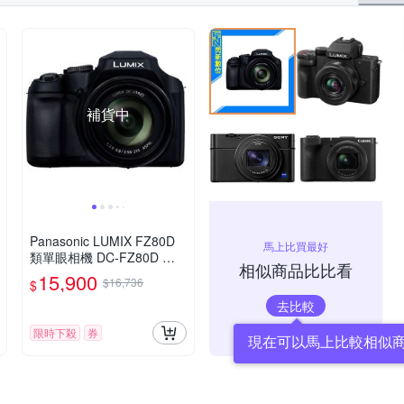
補貨中
Panasonic LUMIX FZ80D
馬上比買最好
類單眼相機 DC-FZ80D 公
相似商品比比看
司貨
15,900
$16,736
$
去比較
限時下殺
券
現在可以馬上比較相似