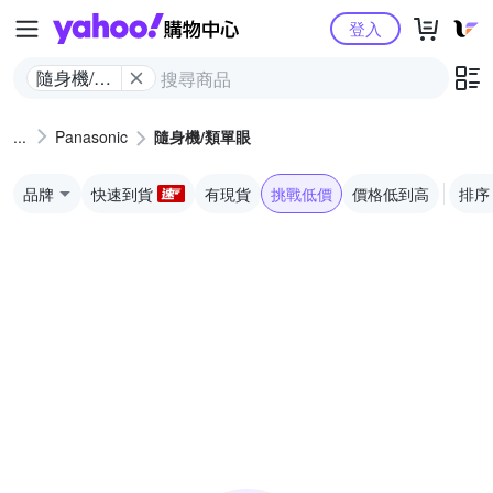
Yahoo購物中心
登入
隨身機/類
單眼
Panasonic
隨身機/類單眼
品牌
快速到貨
有現貨
挑戰低價
價格低到高
排序