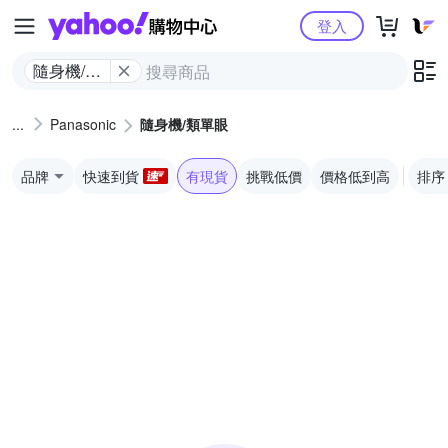
Yahoo購物中心
登入
隨身機/類
單眼
Panasonic
隨身機/類單眼
品牌
快速到貨
有現貨
挑戰低價
價格低到高
排序