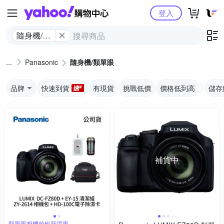
Yahoo購物中心
登入
隨身機/類
單眼
Panasonic
隨身機/類單眼
品牌
快速到貨
有現貨
挑戰低價
價格低到高
儲存
補貨中
類單眼相機的嶄新境界