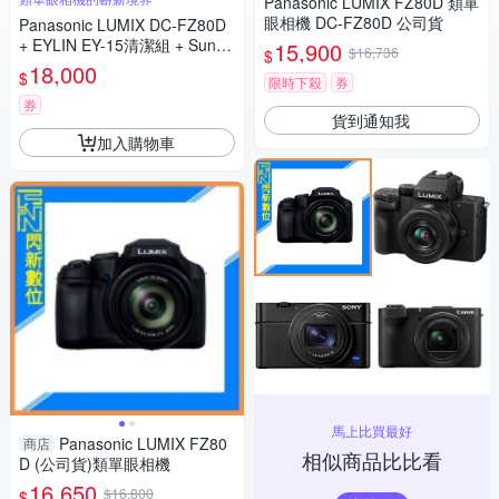
Panasonic LUMIX FZ80D 類單
眼相機 DC-FZ80D 公司貨
Panasonic LUMIX DC-FZ80D
+ EYLIN EY-15清潔組 + SunLi
15,900
$16,736
$
ght ZY-2614相機包 + EirMai 銳
18,000
$
限時下殺
券
瑪 HD-100C電子除濕卡 FZ80
D (公司貨)
券
貨到通知我
加入購物車
馬上比買最好
Panasonic LUMIX FZ80
商店
相似商品比比看
D (公司貨)類單眼相機
16,650
$16,800
$