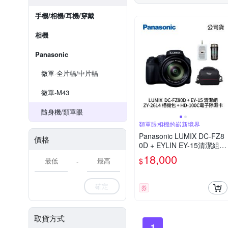
手機/相機/耳機/穿戴
相機
Panasonic
微單-全片幅/中片幅
微單-M43
隨身機/類單眼
類單眼相機的嶄新境界
Panasonic LUMIX DC-FZ8
價格
0D + EYLIN EY-15清潔組 +
SunLight ZY-2614相機包 +
18,000
$
-
EirMai 銳瑪 HD-100C電子
除濕卡 FZ80D (公司貨)
確定
券
取貨方式
1