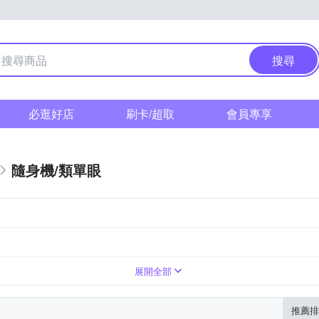
搜尋
必逛好店
刷卡/超取
會員專享
隨身機/類單眼
倍變焦鏡頭
1萬~3000萬像素
41~60倍變焦鏡頭
展開全部
推薦排