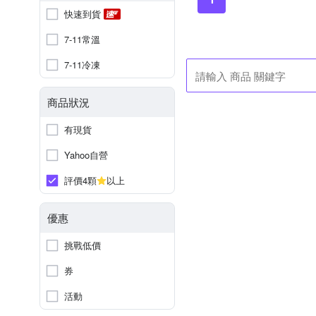
快速到貨
7-11常溫
7-11冷凍
商品狀況
有現貨
Yahoo自營
評價4顆
以上
優惠
挑戰低價
券
活動