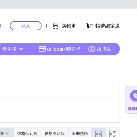
購物車
帳號綁定送
登入
看更多
uniopen 聯名卡
超贈點
序
價格低到高
價格高到低
近期熱銷