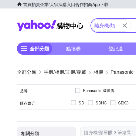
首頁
拍賣
企業/大宗採購入口
合作招商
App下載
Yahoo購物中心
隨身機/類單
眼
全部分類
點換券
登記送
手機/相機/耳機/穿戴
相機
Panasonic
Panasonic 國際牌
品牌
SD
SDHC
SDXC
儲存媒介
品牌名稱
公司貨
類單眼相機(PASM功能)
1601萬~2000萬像素
2.5~2.9吋
61倍以上變焦鏡頭
可觸控式螢幕
3.0吋以上
8~20
200
TFT LCD
來源
相機類型
螢幕類型
有效像素
螢幕尺寸
光學變焦
隨身機/類單眼 3 筆結果
相關分類