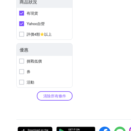
商品狀況
有現貨
Yahoo自營
評價4顆
以上
優惠
挑戰低價
券
活動
清除所有條件