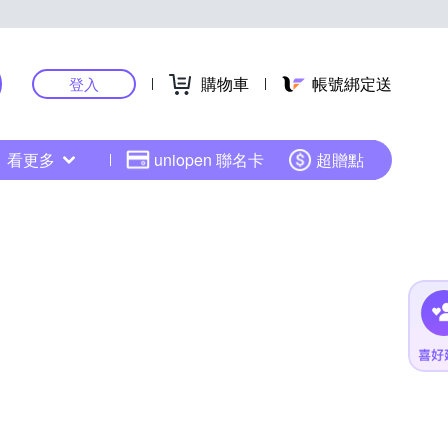
購物車
帳號綁定送
登入
看更多
uniopen 聯名卡
超贈點