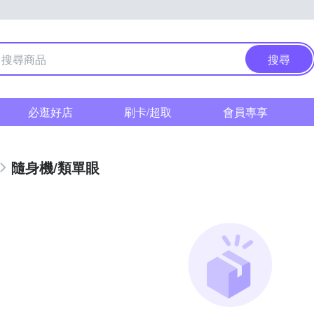
搜尋
必逛好店
刷卡/超取
會員專享
隨身機/類單眼