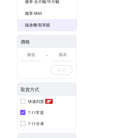
微單-全片幅/中片幅
微單-M43
隨身機/類單眼
價格
-
確定
取貨方式
快速到貨
7-11常溫
7-11冷凍