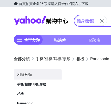
首頁
拍賣
企業/大宗採購入口
合作招商
App下載
Yahoo購物中心
隨身機/類單
眼
全部分類
點換券
登記送
手機/相機/耳機/穿戴
相機
Panasonic
相關分類
手機/相機/耳機/穿戴
相機
Panasonic