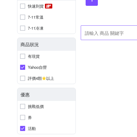
快速到貨
7-11常溫
7-11冷凍
商品狀況
有現貨
Yahoo自營
評價4顆
以上
優惠
挑戰低價
券
活動