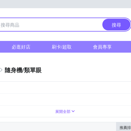
搜尋
必逛好店
刷卡/超取
會員專享
隨身機/類單眼
展開全部
推薦排