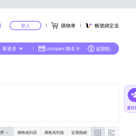
購物車
帳號綁定送
登入
看更多
uniopen 聯名卡
超贈點
序
價格低到高
價格高到低
近期熱銷