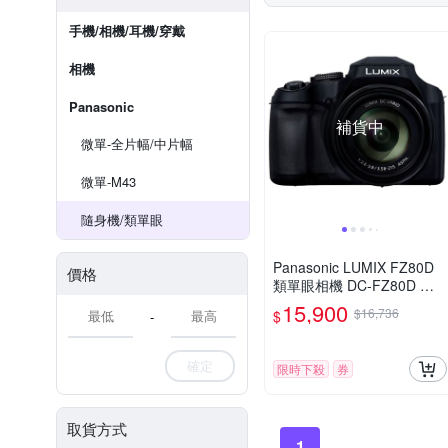
手機/相機/耳機/穿戴
相機
Panasonic
補貨中
微單-全片幅/中片幅
微單-M43
隨身機/類單眼
Panasonic LUMIX FZ80D
價格
類單眼相機 DC-FZ80D 公
司貨
15,900
$16,736
$
-
確定
限時下殺
券
取貨方式
1