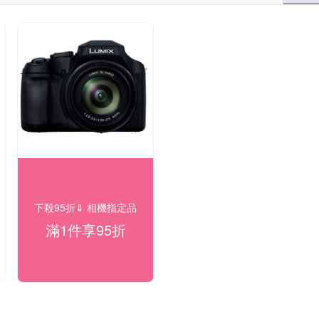
下殺95折⇓ 相機指定品
滿1件享95折