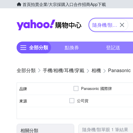
首頁
拍賣
企業/大宗採購入口
合作招商
App下載
Yahoo購物中心
隨身機/類單
眼
全部分類
點換券
登記送
手機/相機/耳機/穿戴
相機
Panasonic
Panasonic 國際牌
品牌
公司貨
來源
品牌名稱
41~60倍變焦鏡頭
無
1601萬~2000萬像素
類單眼相機(PASM功能)
3.0吋以上
SD
SDHC
SDXC
儲存媒介
光學變焦
影像感應器
有效像素
相機類型
螢幕尺寸
隨身機/類單眼 1 筆結果
相關分類